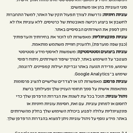
המשתמש. המידע הנאסף הוא סטטיסטי ואינו מזהה אותך אישית.
סוגי העוגיות בהן אנו משתמשים:
עוגיות חיוניות:
נדרשות לצורך תפעול תקין של האתר, למשל התחברות
לחשבון או ביצוע רכישה מאובטחת של כרטיסים. ללא עוגיות אלו לא
ניתן לספק את השירותים הבסיסיים באתר.
עוגיות פונקציונליות:
מאפשרות לנו לזכור את בחירותיך והעדפותיך
(כגון שפה מועדפת), ולהעניק חוויית משתמש מותאמת.
עוגיות ביצועים וסטטיסטיקה:
משמשות לאיסוף מידע סטטיסטי
מצטבר על השימוש באתר, לצורך שיפור השירותים, ניתוח דפוסי
שימוש, מדידת תנועה באתר ובדיקת יעילות קמפיינים. לדוגמה,
שימוש ב־Google Analytics.
עוגיות פרסום:
מאפשרות לנו או לצדדים שלישיים להציג פרסומות
מותאמות אישית על סמך תחומי העניין שלך ופעילותך ברשת
ניהול עוגיות:
תוכל בכל עת לשנות את הגדרות הדפדפן שלך כדי
לחסום או למחוק עוגיות. עם זאת, חסימת עוגיות חיוניות או
פונקציונליות עלולה לפגוע ביכולת השימוש שלך בחלק מהשירותים
באתר. מידע נוסף על ניהול עוגיות ניתן למצוא בהגדרות הדפדפן שלך.