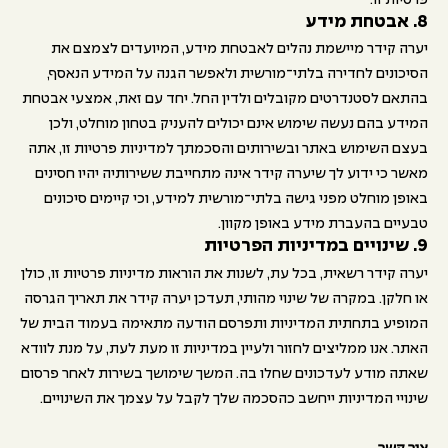
פרטיות זו.
8. אבטחת מידע
יערה קידר מיישמת נהלים לאבטחת מידע, המיועדים לצמצם את
הסיכונים לחדירה בלתי־מורשית ולאפשר הגנה על המידע הנאסף,
בהתאם לסטנדרטים מקובלים ולדין החל. יחד עם זאת, אמצעי אבטחת
המידע בהם נעשה שימוש אינם יכולים להעניק בטחון מוחלט, ולכן
בעצם השימוש באתר ובשירותים והסכמתך למדיניות פרטיות זו, אתה
מאשר כי ידוע לך שיערה קידר אינה מתחייבת ששירותיה יהיו חסינים
באופן מוחלט מפני גישה בלתי־מורשית למידע, וכי קיימים סיכונים
טבעיים בהעברת מידע באופן מקוון.
9. שינויים במדיניות הפרטיות
יערה קידר רשאית, בכל עת, לשנות את הוראות מדיניות פרטיות זו, כולן
או חלקן. במקרה של שינוי מהותי, תעדכן יערה קידר את תאריך הגרסה
המופיע בתחתית המדיניות ותפרסם הודעה מתאימה בעמוד הבית של
האתר. אנו ממליצים לחזור ולעיין במדיניות זו מעת לעת, על מנת לוודא
שאתה מודע לעדכונים שחלו בה. המשך שימושך בשירות לאחר פרסום
שינויי המדיניות ייחשב כהסכמה שלך לקבל על עצמך את השינויים.