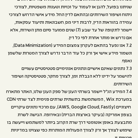
שניתנו בפועל, להגן או לעמוד על זכויות וטענות משפטיות, לצורכי
ניתוח ושיפור השירותים ובהתאם לדין החל. מידע אישי הדרוש לצורכי
עמידה בהוראות הדין, לרבות דיני מס, חשבונאות ותיעוד עסקאות,
יישמר לתקופה של עד שבע (7) שנים ממועד סיום מתן השירות, אלא
אם נדרש או מותר אחרת לפי כל דין.
7.2 אנו נפעל בהתאם לעקרון צמצום המידע (Data Minimization),
ונשמור מידע אישי אך ורק כל עוד הדבר נדרש לצורך המטרות שלשמן
נאסף.
7.3 נתונים שאינם אישיים ונתונים אנונימיים סטטיסטיים עשויים
להישמר על ידינו ללא הגבלת זמן, לצורך מחקר, סטטיסטיקה ושיפור
השירותים.
7.4 המידע הנ"ל יישמר בשרתי הענן של ספק הענן שלנו, האתר מתארח
במערכת Wix , המשתמשת בתשתית שרתים פנימית לצד שרתי CDN
חיצוניים (AWS, Google Cloud, Fastly), עם מרכזי נתונים עיקריים
בצפון אמריקה (בעיקר בארצות הברית) ובאירופה. הגישה לשרת
מתבצעת באופן אוטומטי דרך שרת הקרוב ביותר למשתמש וייעשה בו
שימוש לצורך אך ורק לצורך הפעולות המותרות כפי שצוינו במדיניות