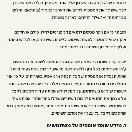
לתנאים שלהלן מטעם הארגון אליו אתה משתייך כוללת את אישורך
לכך שיש לך את הסמכות לחייב את הארגון כאמור (ובהתאם, מילים
כגון "אתה" ו- "שלך" יתייחסו לארגון כאמור).
מובהר כי אם אינך מסכים לתנאים המפורטים להלן, כולם או חלקם,
אינך רשאי להמשיך לעשות שימוש כלשהו בשירותים, או לגלוש באתר,
ועליך לחדול מן השימוש בו באופן מידי.
יערה קידר שומרת לעצמה את הזכות להתאים ולשנות את התנאים
ו\או השירותים בכל זמן וללא הודעה מראש, לרבות באמצעות ביטול,
שינוי, הגבלת או הפסקת של כל תכונה או מאפיין בשירותים. על כן, אנו
ממליצים בחום כי תחזור ותעיין בתנאים אלו בכל פעם שבו אתה בוחר
לעשות שימוש בשירותים, על מנת לוודא שאתה עדיין מסכים לקבל
על עצמך את התנאים לרבות השינויים שחלו בהוראותיו. אם תמשיך
להשתמש בשירותים לאחר שינוי בתנאים כאמור, אנחנו נראה אותך כמי
שהסכים לקבל על עצמו את אותם השינויים.
1. מידע שאנו אוספים על משתמשים