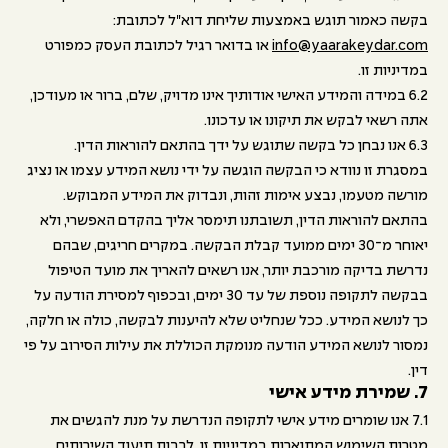
בקשה כאמור תוגש באמצעות שליחת דוא"ל לכתובת:
info@yaarakeydar.com
או בדואר רגיל לכתובת העסק כמפורט
במדיניות זו.
6.2 במידה והמידע האישי אודותיך אינו מדויק, שלם, ברור או מעודכן,
אתה רשאי לבקש את תיקונו או עדכונו.
6.3 אנו נבחן כל בקשה שתוגש על ידך בהתאם להוראות הדין.
במסגרת זו נוודא כי הבקשה הוגשה על ידי נושא המידע עצמו או נציג
מורשה מטעמו, נבצע אימות זהות, ונבדוק את המידע המבוקש.
בהתאם להוראות הדין, תשובתנו תימסר אליך בהקדם האפשרי, ולא
יאוחר מ־30 ימים ממועד קבלת הבקשה. במקרים חריגים, שבהם
נדרשת בדיקה מורכבת יותר, אנו רשאים להאריך את מועד הטיפול
בבקשה לתקופה נוספת של עד 30 ימים, ובכפוף למסירת הודעה על
כך לנושא המידע. ככל שנחליט שלא להיענות לבקשה, כולה או חלקה,
נמסור לנושא המידע הודעה מנומקת הכוללת את עילות הסירוב על פי
דין.
7. שמירת מידע אישי
7.1 אנו שומרים מידע אישי לתקופה הנדרשת על מנת להגשים את
מטרות השימוש המתוארות במדיניות זו, לרבות תיעוד השירותים