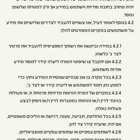
יהיה מחויב בחובת סודיות וישתמש במידע אך ורק למטרות שלשמן
נמסר.
4.2 בנוסף לאמור לעיל, אנו עשויים להעביר לצדדים שלישיים את מידע
על משתמשים במקרים המפורטים להלן:
4.2.1 במידה וביקשנו את רשותך הספציפית להעביר את פרטיך
לצד ג' כלשהו;
4.2.2 אם יתקבל צו שיפוטי המורה ליערה קידר למסור מידע
אודות משתמש;
4.2.3 בכל מקרה בו אנו סבורים שמסירת המידע נחוץ כדי
למנוע נזק חמור למשתמש או ליערה קידר או לצד ג';
4.2.4 במקרים של הפרת הוראות מדיניות פרטיות זו, או פעולות
בניגוד לדין ו/או הנחזות כמנוגדות לדין ו/או ניסיון לבצע
פעולות כאלה;
4.2.5 בכל מחלוקת, תביעה, טענה, דרישה או הליכים משפטיים,
אם יהיו, שיערה קידר צד להן;
4.2.6 לשותפים עסקיים או שותפים עסקיים פוטנציאליים,