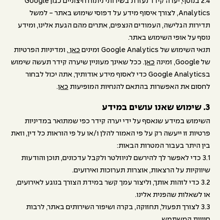
2.4 בנוסף, יערה קידר נעזרת בשירותי ניתוח חיצוניים כגון Google
Analytics, לצורך איסוף מידע על דפוסי שימוש באתר - למשל
תדירות הגלישה, העמודים הנצפים, אתרים מהם הגעת אלינו, ומידע
נוסף על אופי השימוש באתר.
תנאי השימוש של Google Analytics זמינים
כאן
, ומדיניות הפרטיות
של Google, זמינה
כאן
. ככל שאינך מעוניין שיערה קידר תעשה שימוש
בGoogle Analytics כדי לאסוף מידע אודותיך, אתה יכול לבחור
לחסום את האפשרות בהתאם להנחיות המופיעות
כאן
.
3. שימוש שאנו עושים במידע
השימוש במידע שנאסף על ידי יערה קידר כפי שמתואר במדיניות
פרטיות זו ייעשה רק על פי האמור להלן ו/או על פי הוראות כל דין, וזאת
בין היתר בעבור המטרות הבאות:
3.1 כדי לאפשר לך להירשם לניוזלטר ולקבל עדכונים, תוכן והודעות
שיווקיות על הרצאות, אוצרות תערוכות ואירועים.
3.2 כדי לזהות אותך, וליצור עמך קשר במידת הצורך בנוגע לאירועים,
או לשאלות שהפנית אלינו.
3.3 לצורך תפעול, תחזוקה, בקרה ושיפור השירותים באתר, לרבות
חוויית המשתמש.