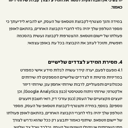
יודגש כי אין חובה חוקית למסור את המידע לצורך קבלת שירותי דיוור
כאמור.
במידה והנך מצטרף לקבוצת ווטסאפ של העסק, יש להביא לידיעתך כי
מספר הטלפון שלך יהיה גלוי לחברי הקבוצה האחרים, בהתאם לאופן
פעולתו של יישום ווטסאפ. ההצטרפות לקבוצה נעשית בהסכמה
חופשית, ותוכל לעזוב את הקבוצה בכל עת באופן עצמאי.
4. מסירת המידע לצדדים שלישיים
4.1 מפעם לפעם, יערה קידר עשויה לגלות מידע אישי כמפורט
במדיניות פרטיות זו לצדדים שלישיים המספקים לה שירותים
טכנולוגיים ותפעוליים, לרבות שירותי אחסון ענן, שירותי דיוור
אלקטרוני, שירותי ניתוח סטטיסטי (כגון Google Analytics), וכן
יועצים מקצועיים של העסק (כגון עורכי דין, רואי חשבון ויועצים
נוספים). בנוסף, במידה ותצטרף לקבוצת ווטסאפ של העסק, מספר
הטלפון שלך יהיה גלוי לחברי הקבוצה האחרים, בהתאם לאופן פעולתו
של יישום ווטסאפ. שיתוף כאמור יתבצע רק ככל שהוא נדרש לצורך
מתן השירותים או ניהולו השוטף של העסק, ובלבד שכל צד שלישי