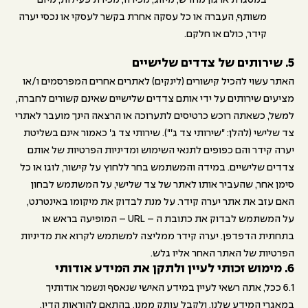
במסגרת ארגון מחדש, מיזוג, מכירה, מכירת פעילות, מיזם
משותף, העברה או כל עסקה אחרת בקשר לעסקי או נכסי יערה
קידר, כולם או חלקם.
5. שירותים של צדדים שלישיים
האתר עשוי להכיל קישורים (לינקים) לאתרים אחרים המפרסמים ו/או
מציעים שירותים על ידי אותם צדדים שלישיים שאינם קשורים לחברה,
למשל, כשאתה רוכש כרטיסים לתערוכה או הרצאה הינך מועבר לאתרי
צד שלישי (להלן: "שירותי צד ג'"). שירותי צד ג' כאמור אינם בשליטת
יערה קידר והם כפופים לתנאי השימוש ומדיניות הפרטיות של אותם
צדדים שלישיים. במידה והמשתמש בחר ללחוץ על קישור, לוגו או כל
סימן אחר, שהעביר אותו לאתר של צד שלישי, על המשתמש לבחון
האם עזב את אתר יערה קידר. על מנת לבדוק את מיקומו באינטרנט,
על המשתמש לבדוק את כתובת ה – URL – המופיעה בראש או
בתחתית הדפדפן. יערה קידר ממליצה למשתמש לקרוא את מדיניות
הפרטיות של האתר האחר אליו גלש.
6. מימוש זכותי לעיין ולתקן את המידע אודותי
6.1 ככל, אתה רשאי לעיין במידע האישי שנאסף ונשמר אודותיך
במאגרי המידע שלנו, ולקבל עותק ממנו, בהתאם להוראות הדין.