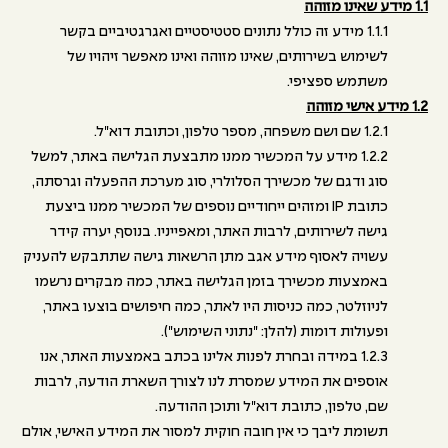
1.1 מידע שאינו מזוהה
1.1.1 מידע זה כולל נתונים סטטיסטיים ואגרגטיביים בקשר
לשימוש בשירותים, שאינו מזוהה ואינו מאפשר זיהויו של
משתמש ספציפי.
1.2 מידע אישי מזוהה
1.2.1 שם ושם משפחה, מספר טלפון, וכתובת דוא"ל.
1.2.2 מידע על המכשיר ממנו מתבצעת הגלישה באתר, למשל
סוג ודגם של מכשירך הסלולרי, סוג מערכת ההפעלה וגרסתה,
כתובת IP ומזהים ייחודיים נוספים של המכשיר ממנו ביצעת
גישה לשירותים, לרבות האתר, ומאפייניו. בנוסף, יערה קידר
עשויה לאסוף מידע אגב מתן הרשאות גישה שתתבקש להעניק
באמצעות מכשירך בזמן הגלישה באתר, כמה מבקרים נרשמו
לניוזלטר, כמה כניסות היו לאתר, כמה חיפושים בוצעו באתר,
ופעולות דומות (להלן: "נתוני השימוש").
1.2.3 במידה ובחרת לפנות אלינו בכתב באמצעות האתר, אנו
אוספים את המידע שמסרת לנו לצורך השארת הודעה, לרבות
שם, טלפון, כתובת דוא"ל ותוכן ההודעה.
תשומת ליבך כי אין חובה חוקית למסור את המידע האישי, אולם