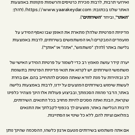
ואירועי תרבות, לרבות מכירת כרטיסים והרשמות מקוונות באמצעות
האתר שלנו בכתובת: https://www.yaarakeydar.com/ (להלן:
"
האתר
", וביחד "
השירותים
").
מדיניות הפרטיות שלהלן מתארת את האופן שבו נאסף המידע על
מועמדים המבקרים ו/או המשתמשים בשירותים, לרבות באמצעות
גלישה באתר (להלן: "משתמש", "אתה" או "אותך").
יערה קידר עושה מאמץ רב כדי לשמור על פרטיות המידע האישי של
משתמשי השירותים. יש לקרוא את תנאי מדיניות הפרטיות בתשומת
לב ובזהירות על מנת לוודא שאתה מסכים להתחייב בהם. אם בחרת
לעשות שימוש בשירותים המוצעים על ידנו, לרבות באמצעות גלישה
באתר, הדבר מהווה הסכמתך, ובביצוע פעולות אלו הינך מצהיר כלפינו
שקראת, הבנת ואתה מסכים להיות מחויב בכל התנאים. השירותים,
לרבות הגלישה באתר, מוצעים לך בכפוף לקבלתך את התנאים
במלואם וציות להם, ללא כל שינוי או הסתייגות.
אם אתה משתמש בשירותים מטעם ארגון כלשהו, ההסכמה שהינך נותן