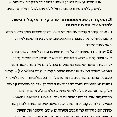
אי מסירתו עשויה למנוע מאיתנו לספק לך חלק מהשירותים –
למשל, ללא מסירת כתובת דוא"ל לא ניתן לשלוח אליך עדכונים
2. המקורות שבאמצעותם יערה קידר מקבלת גישה
למידע של המשתמשים
2.1 יערה קידר מקבלת את המידע האישי שלך ישירות ממך כאשר אתה
נרשם לניוזלטר או לקבוצת הוואטסאפ,, או מבצע הרשמה לאירוע
באמצעות האתר.
2.2 יערה קידר עשויה לקבל מידע שאתה בחרת לשתף בעת יצירת
קשר ישיר עמנו – למשל באמצעות דוא"ל, טלפון או ווטסאפ עסקי.
יערה קידר עושה שימוש באמצעים טכנולוגיים על מנת לאסוף נתוני
שימוש באתר. למשל, אנו משתמשים בקבצי עוגיות (Cookies) – קבצי
טקסט קטנים המאוחסנים בדפדפן שלך – ובטכנולוגיות דומות לאיסוף
נתונים סטטיסטיים. תוכל להגדיר את הדפדפן שלך כך שיחסום קבצים
אלה, אך חסימה עלולה למנוע שימוש מלא בחלק מהשירותים.
טכנולוגיות אלו, לרבות "משואות רשת" (Web Beacons, Pixels ),
מסייעות לנו לעקוב אחר האופן שבו נעשה שימוש באתר, לבחון את
מידת הפופולריות של תכנים ושירותים שונים, ולשפר את חוויית