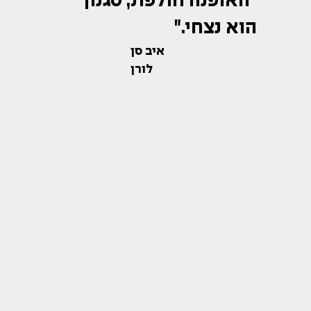
"האופנה חולפת, סגנון
הוא נצחי."
איב סן
לורן