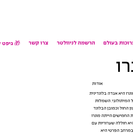
וכות בעולם
הרשמה לניוזלטר
צרו קשר
גיפט קארד 🎁
רו
אודות
נרו היא אגדה בלונדינית
המיתולוגי: השמלות
ן החול וכמובן הבלונד
 החמישים הייתה מונרו
א חוללה שערוריות עם
במרחב הפרטי היא