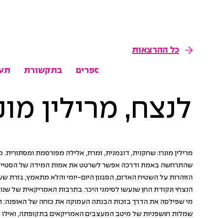
כל ההרצאות
צאות
אודות
תערוכות
ספרים
בתקשורת
תער
לנצח, מרילין מונ
מרילין מונרו: שחקנית, דוגמנית, זמרת, אלילה מפורסמת ומסתורית. מו
שהתרחשה באמת ודרכה אפשר לשרטט את אמות המידה של הסטייל 
הזוהרות על השטיח האדום, הסגנון היום-יומי והלא מתאמץ, גזרת שעו
הנצחי ונקודת החן שנעשו לסימני היכר. בתרבות האמריקאית של שנות
מי שפילסה את הדרך בזכות הבנתה העמוקה את כוחה של האופנה: הי
שמלות חושפניות של מיטב המעצבים האמריקאים בתקופתה, ואילו 