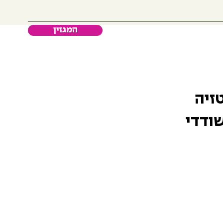
המגזין
טזיה
ודדי