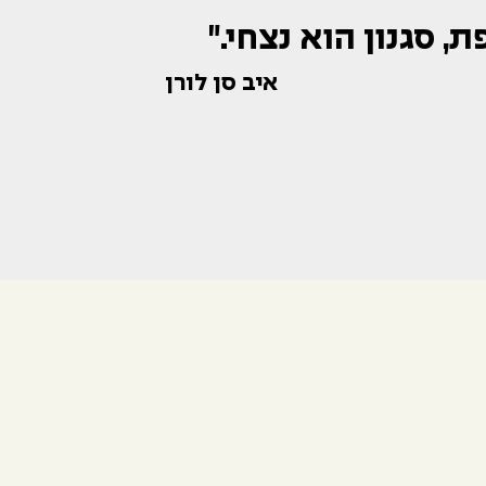
, סגנון הוא נצחי."
איב סן לורן