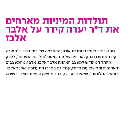
תולדות המיניות מארחים
את ד״ר יערה קידר על אלבר
אלבז
מפגש חד־פעמי במסגרת אירוע ההתרמה של בית דרור: ד"ר יערה 
קידר תתארח בהקלטה חיה של פודקאסט "תולדות המיניות", לפרק 
מיוחד המוקדש למעצב האופנה אלבר אלבז. אלבז, מהמעצבים 
האהובים והמשפיעים בדורו, עמד גם במרכז התערוכה "אלבר אלבז: 
מפעל החלומות", שאצרה יערה קידר במוזיאון העיצוב חולון. בשיחה 
ייפגשו סיפור חייו ויצירתו של המעצב עם מחשבות על אופנה, 
יצירתיות, זהות, אהבה והמורשת שהותיר אחריו.

המפגש מתקיים כחלק מאירוע התרמה שכל הכנסותיו קודש לבית 
דרור – הוסטל תומך לבני ובנות נוער להט"ביים חסרי עורף משפחתי, 
המופעל על ידי עמותת אותות ובפיקוח משרד הרווחה. כל כרטיס 
שנרכש מסייע לבית דרור להמשיך להעניק לנערים ולנערות מקום בטוח 
ותומך. לאורך היום יתקיים גם הפנינג חגיגי בלובי של המרכז הגאה, עם 
יריד אמנים, מוזיקה ואירועים נוספים.
