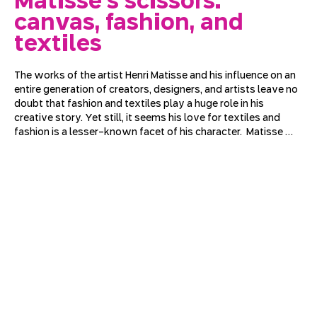
Matisse's scissors:
canvas, fashion, and
textiles
The works of the artist Henri Matisse and his influence on an 
entire generation of creators, designers, and artists leave no 
doubt that fashion and textiles play a huge role in his 
creative story. Yet still, it seems his love for textiles and 
fashion is a lesser-known facet of his character.  Matisse 
grew up in a region of France that specialized in textile 
weaving; as an adult, he moved to Paris and filled his gray 
apartment with rich, printed, woven, and knitted fabrics. 
Through his iconic works, we will try to understand how 
textiles moved from the background of his composition to 
the center of his work and how Matisse became a stage and 
costume designer. His legacy has spread beyond the spaces 
of the museum - his bold colors, innovative textures, and 
captivating silhouettes can also be revealed in the designs 
of Yves Saint Laurent, Vivienne Westwood, Vera Wang, and 
others.