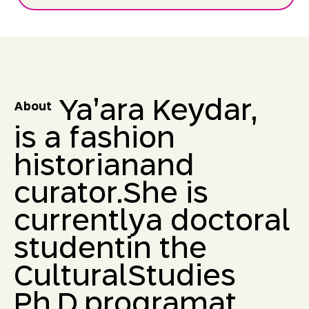
Ya’ara Keydar,
About
is a fashion
historian
and
curator.
She is
currently
a doctoral
student
in the
Cultural
Studies
Ph.D.
program
at