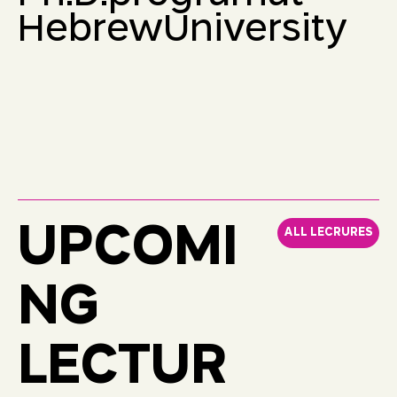
Hebrew
University
UPCOMI
ALL LECRURES
NG
LECTUR