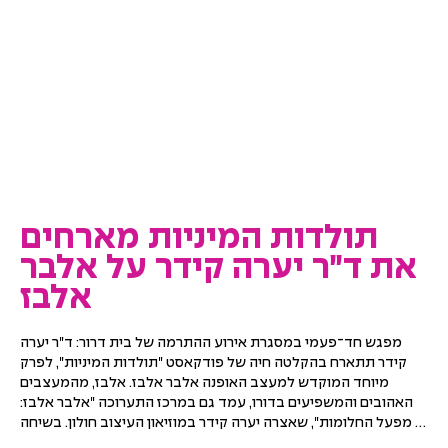
תולדות המיניות מארחים
את ד״ר יערה קידר על אלבר
אלבז
מפגש חד־פעמי במסגרת אירוע ההתרמה של בית דרור: ד"ר יערה 
קידר תתארח בהקלטה חיה של פודקאסט "תולדות המיניות", לפרק 
מיוחד המוקדש למעצב האופנה אלבר אלבז. אלבז, מהמעצבים 
האהובים והמשפיעים בדורו, עמד גם במרכז התערוכה "אלבר אלבז: 
מפעל החלומות", שאצרה יערה קידר במוזיאון העיצוב חולון. בשיחה 
ייפגשו סיפור חייו ויצירתו של המעצב עם מחשבות על אופנה, 