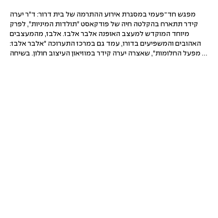
מפגש חד־פעמי במסגרת אירוע ההתרמה של בית דרור: ד"ר יערה 
קידר תתארח בהקלטה חיה של פודקאסט "תולדות המיניות", לפרק 
מיוחד המוקדש למעצב האופנה אלבר אלבז. אלבז, מהמעצבים 
האהובים והמשפיעים בדורו, עמד גם במרכז התערוכה "אלבר אלבז: 
מפעל החלומות", שאצרה יערה קידר במוזיאון העיצוב חולון. בשיחה 
ייפגשו סיפור חייו ויצירתו של המעצב עם מחשבות על אופנה, 
יצירתיות, זהות, אהבה והמורשת שהותיר אחריו.

המפגש מתקיים כחלק מאירוע התרמה שכל הכנסותיו קודש לבית 
דרור – הוסטל תומך לבני ובנות נוער להט"ביים חסרי עורף משפחתי, 
המופעל על ידי עמותת אותות ובפיקוח משרד הרווחה. כל כרטיס 
שנרכש מסייע לבית דרור להמשיך להעניק לנערים ולנערות מקום בטוח 
ותומך. לאורך היום יתקיים גם הפנינג חגיגי בלובי של המרכז הגאה, עם 
יריד אמנים, מוזיקה ואירועים נוספים.

תוכנית היום

10:00 – הקלטה חיה של פודקאסט "תולדות המיניות" עם ד"ר יערה 
קידר – פרק מיוחד על אלבר אלבז.

12:00 – הקלטה חיה של פודקאסט "סקס אפיל", בהנחיית לורי 