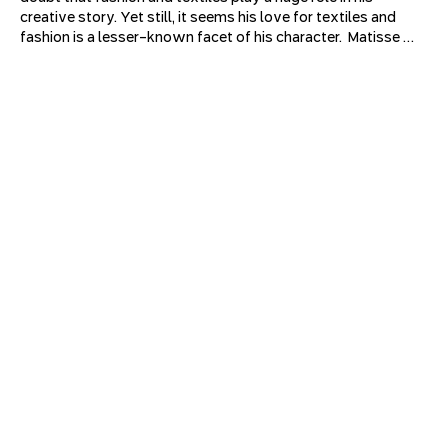
creative story. Yet still, it seems his love for textiles and 
fashion is a lesser-known facet of his character.  Matisse 
grew up in a region of France that specialized in textile 
weaving; as an adult, he moved to Paris and filled his gray 
apartment with rich, printed, woven, and knitted fabrics. 
Through his iconic works, we will try to understand how 
textiles moved from the background of his composition to 
the center of his work and how Matisse became a stage and 
costume designer. His legacy has spread beyond the spaces 
of the museum - his bold colors, innovative textures, and 
captivating silhouettes can also be revealed in the designs 
of Yves Saint Laurent, Vivienne Westwood, Vera Wang, and 
others.