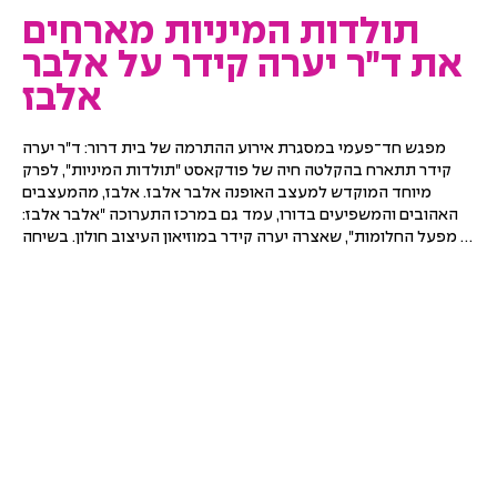
תולדות המיניות מארחים
את ד״ר יערה קידר על אלבר
אלבז
מפגש חד־פעמי במסגרת אירוע ההתרמה של בית דרור: ד"ר יערה 
קידר תתארח בהקלטה חיה של פודקאסט "תולדות המיניות", לפרק 
מיוחד המוקדש למעצב האופנה אלבר אלבז. אלבז, מהמעצבים 
האהובים והמשפיעים בדורו, עמד גם במרכז התערוכה "אלבר אלבז: 
מפעל החלומות", שאצרה יערה קידר במוזיאון העיצוב חולון. בשיחה 
ייפגשו סיפור חייו ויצירתו של המעצב עם מחשבות על אופנה, 
יצירתיות, זהות, אהבה והמורשת שהותיר אחריו.

המפגש מתקיים כחלק מאירוע התרמה שכל הכנסותיו קודש לבית 
דרור – הוסטל תומך לבני ובנות נוער להט"ביים חסרי עורף משפחתי, 
המופעל על ידי עמותת אותות ובפיקוח משרד הרווחה. כל כרטיס 
שנרכש מסייע לבית דרור להמשיך להעניק לנערים ולנערות מקום בטוח 
ותומך. לאורך היום יתקיים גם הפנינג חגיגי בלובי של המרכז הגאה, עם 
יריד אמנים, מוזיקה ואירועים נוספים.

תוכנית היום
