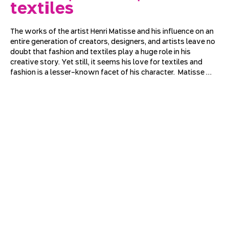
textiles
The works of the artist Henri Matisse and his influence on an 
entire generation of creators, designers, and artists leave no 
doubt that fashion and textiles play a huge role in his 
creative story. Yet still, it seems his love for textiles and 
fashion is a lesser-known facet of his character.  Matisse 
grew up in a region of France that specialized in textile 
weaving; as an adult, he moved to Paris and filled his gray 
apartment with rich, printed, woven, and knitted fabrics. 
Through his iconic works, we will try to understand how 
textiles moved from the background of his composition to 
the center of his work and how Matisse became a stage and 
costume designer. His legacy has spread beyond the spaces 
of the museum - his bold colors, innovative textures, and 
captivating silhouettes can also be revealed in the designs 
of Yves Saint Laurent, Vivienne Westwood, Vera Wang, and 
others.