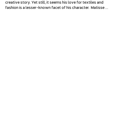
creative story. Yet still, it seems his love for textiles and 
fashion is a lesser-known facet of his character.  Matisse 
grew up in a region of France that specialized in textile 
weaving; as an adult, he moved to Paris and filled his gray 
apartment with rich, printed, woven, and knitted fabrics. 
Through his iconic works, we will try to understand how 
textiles moved from the background of his composition to 
the center of his work and how Matisse became a stage and 
costume designer. His legacy has spread beyond the spaces 
of the museum - his bold colors, innovative textures, and 
captivating silhouettes can also be revealed in the designs 
of Yves Saint Laurent, Vivienne Westwood, Vera Wang, and 
others.