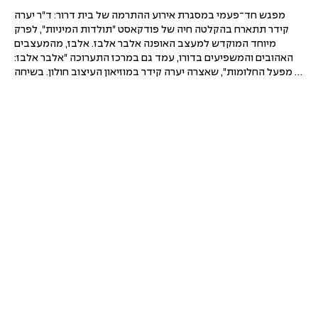
מפגש חד־פעמי במסגרת אירוע ההתרמה של בית דרור: ד"ר יערה 
קידר תתארח בהקלטה חיה של פודקאסט "תולדות המיניות", לפרק 
מיוחד המוקדש למעצב האופנה אלבר אלבז. אלבז, מהמעצבים 
האהובים והמשפיעים בדורו, עמד גם במרכז התערוכה "אלבר אלבז: 
מפעל החלומות", שאצרה יערה קידר במוזיאון העיצוב חולון. בשיחה 
ייפגשו סיפור חייו ויצירתו של המעצב עם מחשבות על אופנה, 
יצירתיות, זהות, אהבה והמורשת שהותיר אחריו.

המפגש מתקיים כחלק מאירוע התרמה שכל הכנסותיו קודש לבית 
דרור – הוסטל תומך לבני ובנות נוער להט"ביים חסרי עורף משפחתי, 
המופעל על ידי עמותת אותות ובפיקוח משרד הרווחה. כל כרטיס 
שנרכש מסייע לבית דרור להמשיך להעניק לנערים ולנערות מקום בטוח 
ותומך. לאורך היום יתקיים גם הפנינג חגיגי בלובי של המרכז הגאה, עם 
יריד אמנים, מוזיקה ואירועים נוספים.

תוכנית היום

10:00 – הקלטה חיה של פודקאסט "תולדות המיניות" עם ד"ר יערה 
קידר – פרק מיוחד על אלבר אלבז.

12:00 – הקלטה חיה של פודקאסט "סקס אפיל", בהנחיית לורי 
שטטמאור, עם לאון בור, אלעד אהרון ומיה מגנט.
