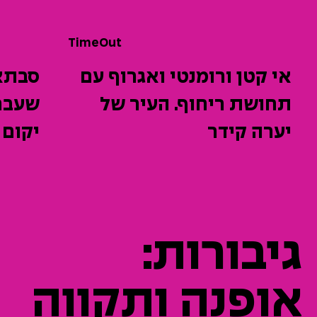
TimeOut
אי קטן ורומנטי ואגרוף עם
סבתא
תחושת ריחוף. העיר של
שעברה
יערה קידר
יקום 
גיבורות:
אופנה ותקווה