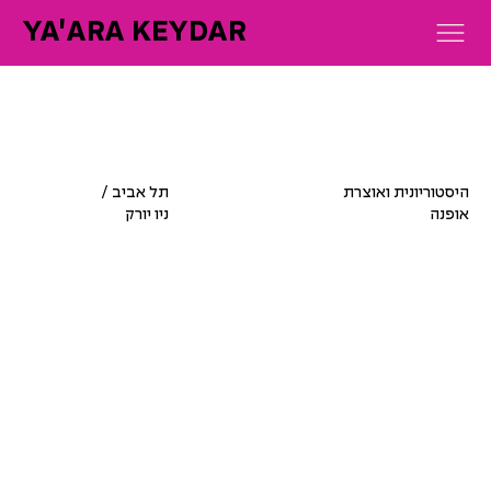
YA'ARA KEYDAR
היסטוריונית ואוצרת
תל אביב /
אופנה
ניו יורק
הרצאות קרובות
הרשמה לניוזלטר
תערוכות