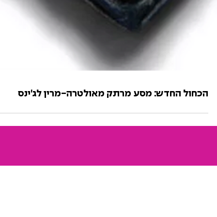
הכחול החדש: מסע מרתק מאולטרה-מרין לג'ינס